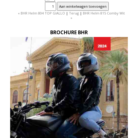
« BHR Helm 804 TOP GIALLO
|
Terug
|
BHR Helm 815 Comby Wit
»
BROCHURE BHR