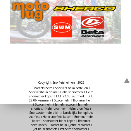
Copyright Snorfietshelmen - 2026
Snorfiets helm ǀ Snorfiets helm bestellen ǀ
Snorfietshelm online ǀ Helm snorscooter ǀ Helm
snorscooter kopen ǀ ECE 22.05 keurmerk ǀ ECE
22.06 keurmerk ǀ Scooterhelm ǀ Brommer helm
ǀ Scooter helm ǀ Jethelm scooter ǀ Jet helm
snorfiets ǀ Helm brommer ǀ Helm bromfiets ǀ
Snorscooter helmplicht ǀ Landelijke helmplicht
snorfiets ǀ Helm snorfiets kopen ǀ Brommerhelm
kopen ǀ snorscooter helm kopen ǀ Brommer
helm kopen ǀ Scooter helm ǀ Jethelm scooter ǀ
Jet helm snorfiets ǀ Pothelm snorscooter ǀ