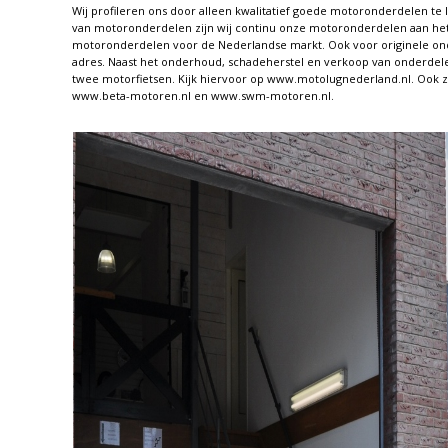
Wij profileren ons door alleen kwalitatief goede motoronderdelen te
van motoronderdelen zijn wij continu onze motoronderdelen aan het 
motoronderdelen voor de Nederlandse markt. Ook voor originele onde
adres. Naast het onderhoud, schadeherstel en verkoop van onderdelen
twee motorfietsen. Kijk hiervoor op www.motolugnederland.nl. Ook zi
www.beta-motoren.nl en www.swm-motoren.nl.