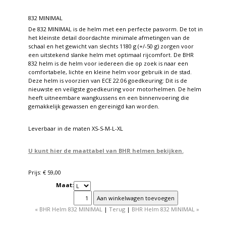
832 MINIMAL
De 832 MINIMAL is de helm met een perfecte pasvorm. De tot in
het kleinste detail doordachte minimale afmetingen van de
schaal en het gewicht van slechts 1180 g (+/-50 g) zorgen voor
een uitstekend slanke helm met optimaal rijcomfort. De BHR
832 helm is de helm voor iedereen die op zoek is naar een
comfortabele, lichte en kleine helm voor gebruik in de stad.
Deze helm is voorzien van ECE 22.06 goedkeuring: Dit is de
nieuwste en veiligste goedkeuring voor motorhelmen. De helm
heeft uitneembare wangkussens en een binnenvoering die
gemakkelijk gewassen en gereinigd kan worden.
Leverbaar in de maten XS-S-M-L-XL
U kunt hier de maattabel van BHR helmen bekijken.
Prijs: € 59,00
Maat:
« BHR Helm 832 MINIMAL
|
Terug
|
BHR Helm 832 MINIMAL »