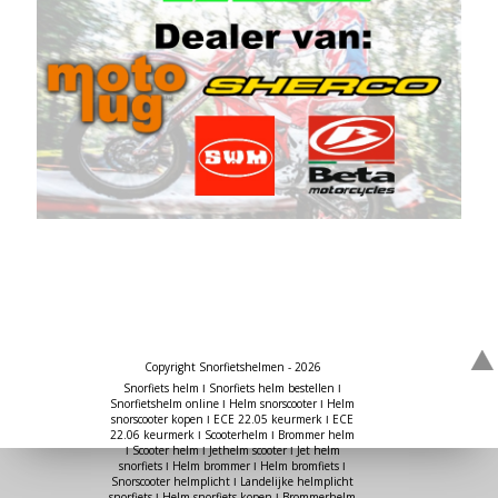
Copyright Snorfietshelmen - 2026
Snorfiets helm ǀ Snorfiets helm bestellen ǀ
Snorfietshelm online ǀ Helm snorscooter ǀ Helm
snorscooter kopen ǀ ECE 22.05 keurmerk ǀ ECE
22.06 keurmerk ǀ Scooterhelm ǀ Brommer helm
ǀ Scooter helm ǀ Jethelm scooter ǀ Jet helm
snorfiets ǀ Helm brommer ǀ Helm bromfiets ǀ
Snorscooter helmplicht ǀ Landelijke helmplicht
snorfiets ǀ Helm snorfiets kopen ǀ Brommerhelm