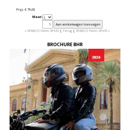
Prijs: € 79,00
Maat:
« SPARCO Helm SP610
|
Terug
|
SPARCO Helm SP610 »
BROCHURE BHR