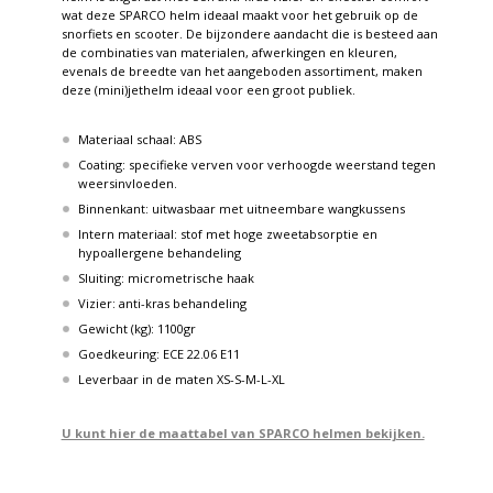
wat deze SPARCO helm ideaal maakt voor het gebruik op de
snorfiets en scooter. De bijzondere aandacht die is besteed aan
de combinaties van materialen, afwerkingen en kleuren,
evenals de breedte van het aangeboden assortiment, maken
deze (​​mini)jethelm ideaal voor een groot publiek.
Materiaal schaal: ABS
Coating: specifieke verven voor verhoogde weerstand tegen
weersinvloeden.
Binnenkant: uitwasbaar met uitneembare wangkussens
Intern materiaal: stof met hoge zweetabsorptie en
hypoallergene behandeling
Sluiting: micrometrische haak
Vizier: anti-kras behandeling
Gewicht (kg): 1100gr
Goedkeuring: ECE 22.06 E11
Leverbaar in de maten XS-S-M-L-XL
U kunt hier de maattabel van SPARCO helmen bekijken.